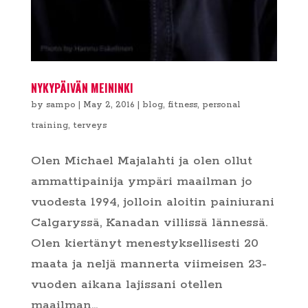
NYKYPÄIVÄN MEININKI
by
sampo
|
May 2, 2016
|
blog
,
fitness
,
personal
training
,
terveys
Olen Michael Majalahti ja olen ollut
ammattipainija ympäri maailman jo
vuodesta 1994, jolloin aloitin painiurani
Calgaryssä, Kanadan villissä lännessä.
Olen kiertänyt menestyksellisesti 20
maata ja neljä mannerta viimeisen 23-
vuoden aikana lajissani otellen
maailman...