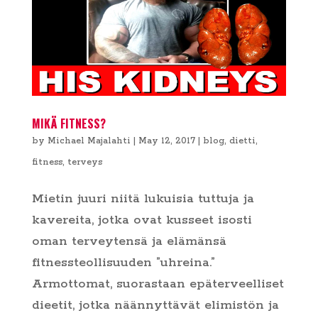
MIKÄ FITNESS?
by
Michael Majalahti
|
May 12, 2017
|
blog
,
dietti
,
fitness
,
terveys
Mietin juuri niitä lukuisia tuttuja ja
kavereita, jotka ovat kusseet isosti
oman terveytensä ja elämänsä
fitnessteollisuuden ”uhreina.”
Armottomat, suorastaan epäterveelliset
dieetit, jotka näännyttävät elimistön ja