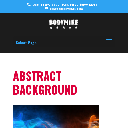
+358 44 273 5503 (Mon-Fri 10-18:00 EET)
coach@bodymike.com
Select Page
ABSTRACT
BACKGROUND