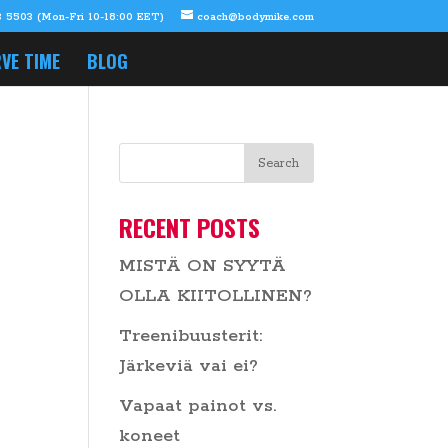
 5503 (Mon-Fri 10-18:00 EET)
coach@bodymike.com
VE TIME
BLOG
RECENT POSTS
MISTÄ ON SYYTÄ
OLLA KIITOLLINEN?
Treenibuusterit:
Järkeviä vai ei?
Vapaat painot vs.
koneet