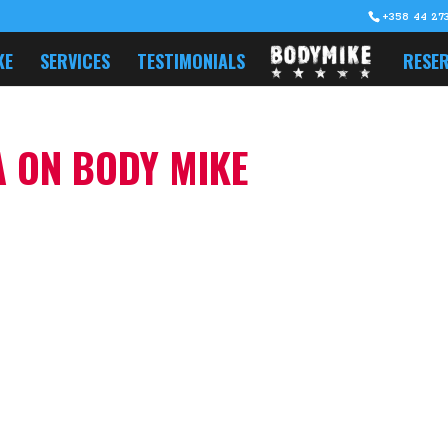
+358 44 273
KE
SERVICES
TESTIMONIALS
RESER
 ON BODY MIKE