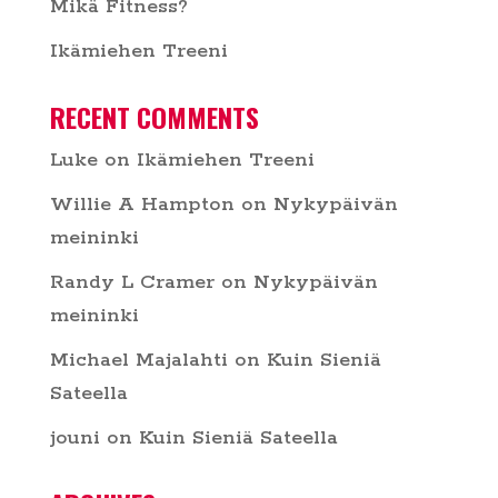
Mikä Fitness?
Ikämiehen Treeni
RECENT COMMENTS
Luke
on
Ikämiehen Treeni
Willie A Hampton
on
Nykypäivän
meininki
Randy L Cramer
on
Nykypäivän
meininki
Michael Majalahti
on
Kuin Sieniä
Sateella
jouni
on
Kuin Sieniä Sateella