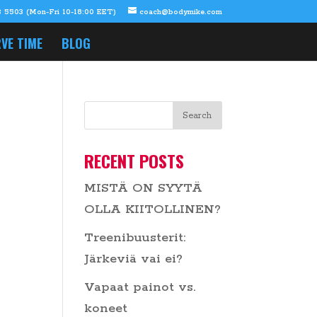
 5503 (Mon-Fri 10-18:00 EET)
coach@bodymike.com
VE TIME
BLOG
RECENT POSTS
MISTÄ ON SYYTÄ
OLLA KIITOLLINEN?
Treenibuusterit:
Järkeviä vai ei?
Vapaat painot vs.
koneet