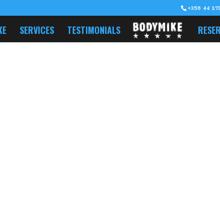
+358 44 273
KE
SERVICES
TESTIMONIALS
RESER