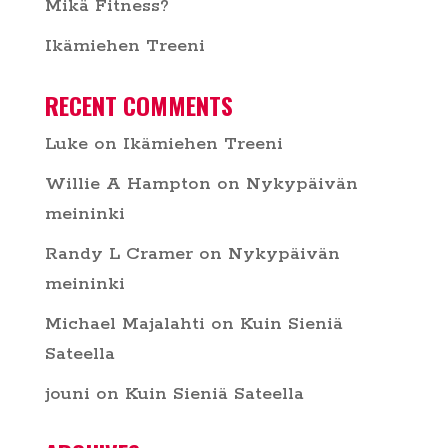
Mikä Fitness?
Ikämiehen Treeni
RECENT COMMENTS
Luke
on
Ikämiehen Treeni
Willie A Hampton
on
Nykypäivän
meininki
Randy L Cramer
on
Nykypäivän
meininki
Michael Majalahti
on
Kuin Sieniä
Sateella
jouni
on
Kuin Sieniä Sateella