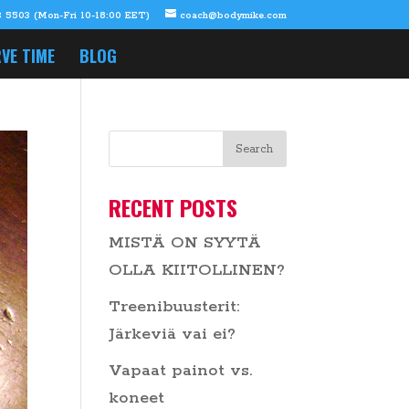
 5503 (Mon-Fri 10-18:00 EET)
coach@bodymike.com
VE TIME
BLOG
RECENT POSTS
MISTÄ ON SYYTÄ
OLLA KIITOLLINEN?
Treenibuusterit:
Järkeviä vai ei?
Vapaat painot vs.
koneet