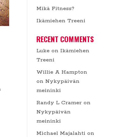
Mikä Fitness?
Ikämiehen Treeni
RECENT COMMENTS
Luke
on
Ikämiehen
Treeni
Willie A Hampton
on
Nykypäivän
a
meininki
Randy L Cramer
on
Nykypäivän
meininki
Michael Majalahti
on