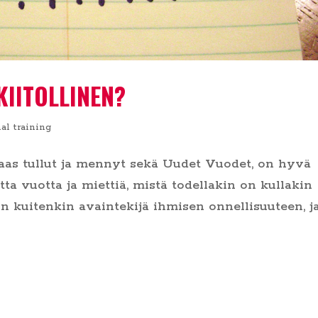
KIITOLLINEN?
al training
aas tullut ja mennyt sekä Uudet Vuodet, on hyvä
a vuotta ja miettiä, mistä todellakin on kullakin
 on kuitenkin avaintekijä ihmisen onnellisuuteen, j