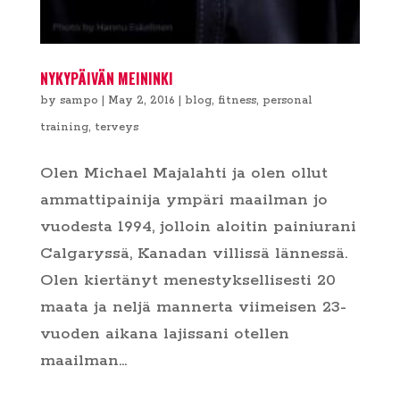
NYKYPÄIVÄN MEININKI
by
sampo
|
May 2, 2016
|
blog
,
fitness
,
personal
training
,
terveys
Olen Michael Majalahti ja olen ollut
ammattipainija ympäri maailman jo
vuodesta 1994, jolloin aloitin painiurani
Calgaryssä, Kanadan villissä lännessä.
Olen kiertänyt menestyksellisesti 20
maata ja neljä mannerta viimeisen 23-
vuoden aikana lajissani otellen
maailman...