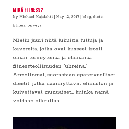
MIKÄ FITNESS?
by
Michael Majalahti
|
May 12, 2017
|
blog
,
dietti
,
fitness
,
terveys
Mietin juuri niitä lukuisia tuttuja ja
kavereita, jotka ovat kusseet isosti
oman terveytensä ja elämänsä
fitnessteollisuuden ”uhreina.”
Armottomat, suorastaan epäterveelliset
dieetit, jotka näännyttävät elimistön ja
kuivettavat munuaiset… kuinka nämä
voidaan oikeuttaa...