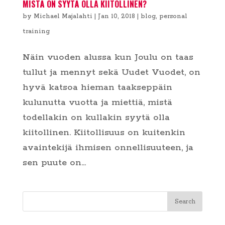
MISTÄ ON SYYTÄ OLLA KIITOLLINEN?
by
Michael Majalahti
|
Jan 10, 2018
|
blog
,
personal
training
Näin vuoden alussa kun Joulu on taas
tullut ja mennyt sekä Uudet Vuodet, on
hyvä katsoa hieman taakseppäin
kulunutta vuotta ja miettiä, mistä
todellakin on kullakin syytä olla
kiitollinen. Kiitollisuus on kuitenkin
avaintekijä ihmisen onnellisuuteen, ja
sen puute on...