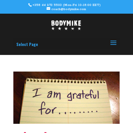
+358 44 273 5503 (Mon-Fri 10-18:00 EET)
coach@bodymike.com
Select Page