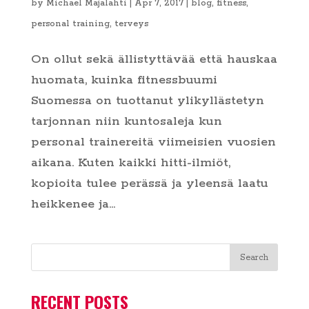
by
Michael Majalahti
|
Apr 7, 2017
|
blog
,
fitness
,
personal training
,
terveys
On ollut sekä ällistyttävää että hauskaa
huomata, kuinka fitnessbuumi
Suomessa on tuottanut ylikyllästetyn
tarjonnan niin kuntosaleja kun
personal trainereitä viimeisien vuosien
aikana. Kuten kaikki hitti-ilmiöt,
kopioita tulee perässä ja yleensä laatu
heikkenee ja...
RECENT POSTS