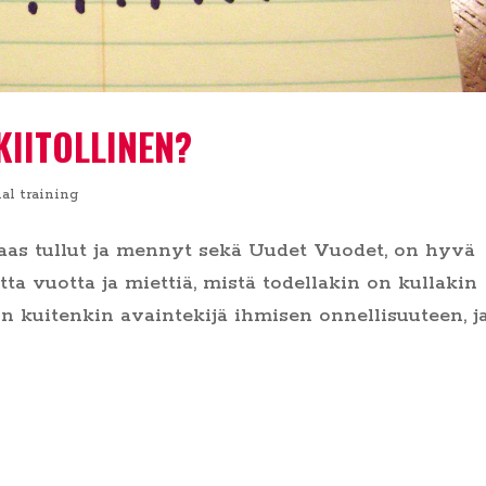
KIITOLLINEN?
al training
aas tullut ja mennyt sekä Uudet Vuodet, on hyvä
a vuotta ja miettiä, mistä todellakin on kullakin
 on kuitenkin avaintekijä ihmisen onnellisuuteen, j