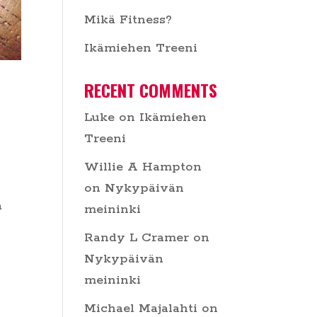
Mikä Fitness?
Ikämiehen Treeni
RECENT COMMENTS
Luke
on
Ikämiehen
Treeni
Willie A Hampton
on
Nykypäivän
a
meininki
Randy L Cramer
on
Nykypäivän
meininki
Michael Majalahti
on