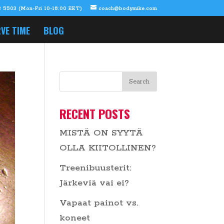
 5503 (Mon-Fri 10-18:00 EET)
coach@bodymike.com
VE TIME
BLOG
RECENT POSTS
MISTÄ ON SYYTÄ
OLLA KIITOLLINEN?
Treenibuusterit:
Järkeviä vai ei?
Vapaat painot vs.
koneet