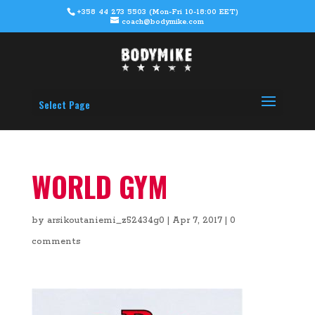
+358 44 273 5503 (Mon-Fri 10-18:00 EET)
coach@bodymike.com
Select Page
WORLD GYM
by
arsikoutaniemi_z52434g0
|
Apr 7, 2017
|
0
comments